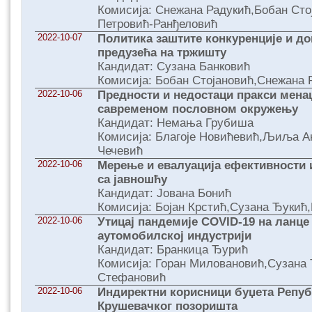
Комисија: Снежана Радукић,Бобан Сто
Петровић-Ранђеловић
2022-10-07
Политика заштите конкуренције и д
предузећа на тржишту
Кандидат: Сузана Банковић
Комисија: Бобан Стојановић,Снежана 
2022-10-06
Предности и недостаци пракси мен
савременом пословном окружењу
Кандидат: Немања Грубиша
Комисија: Благоје Новићевић,Љиља А
Чечевић
2022-10-06
Мерење и евалуација ефективности 
са јавношћу
Кандидат: Јована Бонић
Комисија: Бојан Крстић,Сузана Ђукић
2022-10-06
Утицај пандемије COVID-19 на ланце
аутомобилској индустрији
Кандидат: Бранкица Ђурић
Комисија: Горан Миловановић,Сузана
Стефановић
2022-10-06
Индиректни корисници буџета Репуб
Крушевачког позоришта