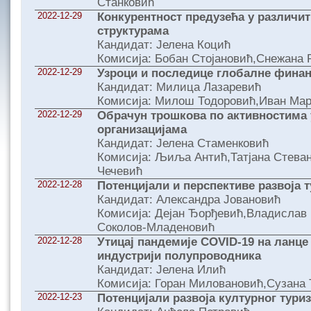
Станковић
2022-12-29
Конкурентност предузећа у различ
структурама
Кандидат: Јелена Коцић
Комисија: Бобан Стојановић,Снежана 
2022-12-29
Узроци и последице глобалне финан
Кандидат: Милица Лазаревић
Комисија: Милош Тодоровић,Иван Мар
2022-12-29
Обрачун трошкова по активностима 
организацијама
Кандидат: Јелена Стаменковић
Комисија: Љиља Антић,Татјана Стева
Чечевић
2022-12-28
Потенцијали и перспективе развоја 
Кандидат: Александра Јовановић
Комисија: Дејан Ђорђевић,Владислав
Соколов-Младеновић
2022-12-28
Утицај пандемије COVID-19 на ланце
индустрији полупроводника
Кандидат: Јелена Илић
Комисија: Горан Миловановић,Сузана 
2022-12-23
Потенцијали развоја културног тури