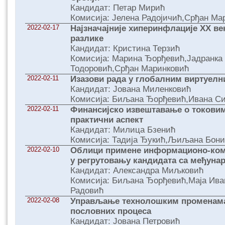
Кандидат: Петар Мирић
Комисија: Јелена Радојичић,Срђан М
2022-02-17
Најзначајније хиперинфлације XX ве
разлике
Кандидат: Кристина Терзић
Комисија: Марина Ђорђевић,Јадранка
Тодоровић,Срђан Маринковић
2022-02-11
Изазови рада у глобалним виртуел
Кандидат: Јована Миленковић
Комисија: Биљана Ђорђевић,Ивана С
2022-02-11
Финансијско извештавање о токовима
практични аспект
Кандидат: Милица Бзенић
Комисија: Тадија Ђукић,Љиљана Бон
2022-02-10
Облици примене информационо-кому
у регрутовању кандидата са међуна
Кандидат: Александра Миљковић
Комисија: Биљана Ђорђевић,Маја Ив
Радовић
2022-02-08
Управљање технолошким променама
пословних процеса
Кандидат: Јована Петровић