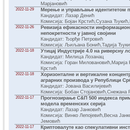
Марјановић
2022-11-29
Мерење и управљање идентитетом п
Кандидат: Лазар Денић
Комисија: Бојан Крстић,Сузана Ђукић
2022-11-26
Ревизија ефикасности информационо
непокретности у јавној својини
Кандидат: Ђорђе Петровић
Комисија: Љиљана Бонић,Тадија Ђук
2022-11-18
Утицај Индустрије 4.0 на риверсну л
Кандидат: Милица Лозанац
Комисија: Горан Миловановић,Марија
Крстић
2022-11-18
Хоризонталне и вертикалне концент
аграрних производа у Републици Ср
Кандидат: Јована Василијевић
Комисија: Бобан Стојановић,Снежана
2022-11-17
Прогнозирање С&П 500 индекса при
модела временских серија
Кандидат: Лазар Јанковић
Комисија: Винко Лепојевић,Весна Јан
Јемовић
2022-11-17
Криптовалуте као спекулативни инст