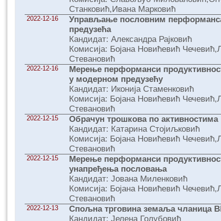
Станковић,Ивана Марковић
2022-12-16
Управљање пословним перформанса
предузећа
Кандидат: Александра Рајковић
Комисија: Бојана Новићевић Чечевић,
Стевановић
2022-12-16
Мерење перформанси продуктивност
у модерном предузећу
Кандидат: Иконија Стаменковић
Комисија: Бојана Новићевић Чечевић,
Стевановић
2022-12-15
Обрачун трошкова по активностима
Кандидат: Катарина Стојиљковић
Комисија: Бојана Новићевић Чечевић,
Стевановић
2022-12-15
Мерење перформанси продуктивност
унапређења пословања
Кандидат: Јована Миленковић
Комисија: Бојана Новићевић Чечевић,
Стевановић
2022-12-13
Спољна трговина земаља чланица B
Кандидат: Јелена Голубовић