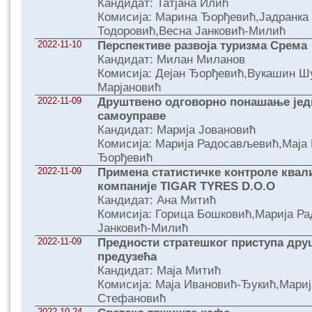
Кандидат: Татјана Илић
Комисија: Марина Ђорђевић,Јадранка
Тодоровић,Весна Јанковић-Милић
2022-11-10
Перспективе развоја туризма Срема
Кандидат: Милан Миланов
Комисија: Дејан Ђорђевић,Вукашин 
Марјановић
2022-11-09
Друштвено одговорно понашање јед
самоуправе
Кандидат: Марија Јовановић
Комисија: Марија Радосављевић,Маја
Ђорђевић
2022-11-09
Примена статистичке контроле квал
компаније TIGAR TYRES D.O.O
Кандидат: Ана Митић
Комисија: Горица Бошковић,Марија Р
Јанковић-Милић
2022-11-09
Предности стратешког приступа дру
предузећа
Кандидат: Маја Митић
Комисија: Маја Ивановић-Ђукић,Мари
Стефановић
2022-10-24