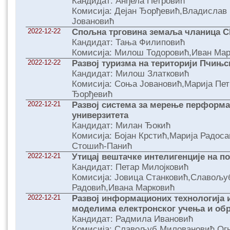
Кандидат: Анђела Петровић
Комисија: Дејан Ђорђевић,Владислав
Јовановић
2022-12-22
Спољна трговина земаља чланица C
Кандидат: Тања Филиповић
Комисија: Милош Тодоровић,Иван Мар
2022-12-22
Развој туризма на територији Пчињс
Кандидат: Милош Златковић
Комисија: Соња Јовановић,Марија Пет
Ђорђевић
2022-12-21
Развој система за мерење перформа
универзитета
Кандидат: Милан Ђокић
Комисија: Бојан Крстић,Марија Радос
Стошић-Панић
2022-12-21
Утицај вештачке интелигенције на 
Кандидат: Петар Милојковић
Комисија: Јовица Станковић,Славољ
Радовић,Ивана Марковић
2022-12-21
Развој информационих технологија 
моделима електронског учења и об
Кандидат: Радмила Ивановић
Комисија: Славољуб Миловановић,Ог