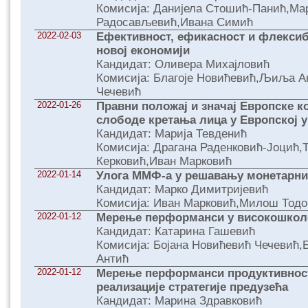
Комисија: Данијела Стошић-Панић,Ма
Радосављевић,Ивана Симић
2022-02-03
Ефективност, ефикасност и флексиб
новој економији
Кандидат: Оливера Михајловић
Комисија: Благоје Новићевић,Љиља А
Чечевић
2022-01-26
Правни положај и значај Европске ко
слободе кретања лица у Европској у
Кандидат: Марија Тевденић
Комисија: Драгана Раденковић-Јоцић,
Керковић,Иван Марковић
2022-01-14
Улога ММФ-а у решавању монетарн
Кандидат: Марко Димитријевић
Комисија: Иван Марковић,Милош Тодо
2022-01-12
Мерење перформанси у високошкол
Кандидат: Катарина Гашевић
Комисија: Бојана Новићевић Чечевић
Антић
2022-01-12
Мерење перформанси продуктивност
реализације стратегије предузећа
Кандидат: Марина Здравковић