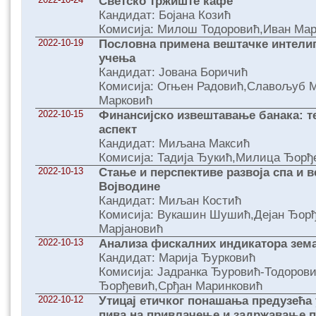
Светско тржиште кафе
Кандидат: Бојана Козић
Комисија: Милош Тодоровић,Иван Мар
2022-10-19
Пословна примена вештачке интелиг
учења
Кандидат: Јована Боричић
Комисија: Огњен Радовић,Славољуб 
Марковић
2022-10-15
Финансијско извештавање банака: те
аспект
Кандидат: Миљана Максић
Комисија: Тадија Ђукић,Милица Ђорђ
2022-10-13
Стање и перспективе развоја спа и 
Војводине
Кандидат: Миљан Костић
Комисија: Вукашин Шушић,Дејан Ђор
Марјановић
2022-10-13
Анализа фискалних индикатора зем
Кандидат: Марија Ђурковић
Комисија: Јадранка Ђуровић-Тодоров
Ђорђевић,Срђан Маринковић
2022-10-12
Утицај етичког понашања предузећа
пива на привлачење и задржавање 