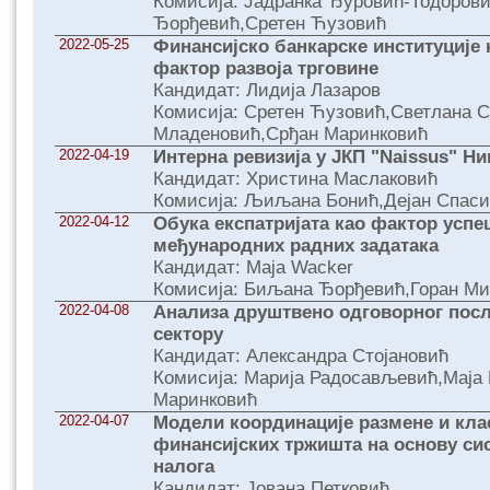
Комисија: Јадранка Ђуровић-Тодоров
Ђорђевић,Сретен Ћузовић
2022-05-25
Финансијско банкарске институције 
фактор развоја трговине
Кандидат: Лидија Лазаров
Комисија: Сретен Ћузовић,Светлана С
Младеновић,Срђан Маринковић
2022-04-19
Интерна ревизија у ЈКП "Naissus" Н
Кандидат: Христина Маслаковић
Комисија: Љиљана Бонић,Дејан Спас
2022-04-12
Обука експатријатa као фактор успе
међународних радних задатака
Кандидат: Маја Wacker
Комисија: Биљана Ђорђевић,Горан Ми
2022-04-08
Анализа друштвено одговорног пос
сектору
Кандидат: Александра Стојановић
Комисија: Марија Радосављевић,Маја
Маринковић
2022-04-07
Модели координације размене и кла
финансијских тржишта на основу си
налога
Кандидат: Јована Петковић