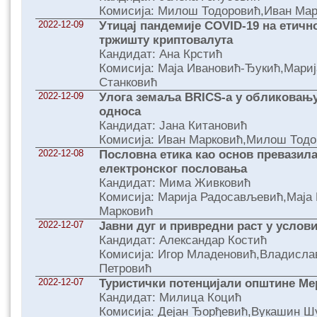
Комисија: Милош Тодоровић,Иван Мар
2022-12-09
Утицај пандемије COVID-19 на етич
тржишту криптовалута
Кандидат: Ана Крстић
Комисија: Маја Ивановић-Ђукић,Мари
Станковић
2022-12-09
Улога земаља BRICS-а у обликовањ
односа
Кандидат: Јана Китановић
Комисија: Иван Марковић,Милош Тодо
2022-12-08
Пословна етика као основ превазил
електронског пословања
Кандидат: Мима Живковић
Комисија: Марија Радосављевић,Маја
Марковић
2022-12-07
Јавни дуг и привредни раст у услов
Кандидат: Александар Костић
Комисија: Игор Младеновић,Владисла
Петровић
2022-12-07
Туристички потенцијали општине М
Кандидат: Милица Коцић
Комисија: Дејан Ђорђевић,Вукашин 