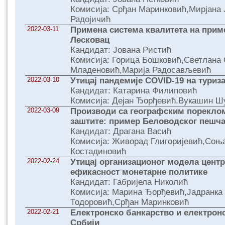
Комисија: Срђан Маринковић,Мирјана 
Радојичић
2022-03-11
Примена система квалитета на прим
Лесковац
Кандидат: Јована Ристић
Комисија: Горица Бошковић,Светлана 
Младеновић,Марија Радосављевић
2022-03-10
Утицај пандемије COVID-19 на туриза
Кандидат: Катарина Филиповић
Комисија: Дејан Ђорђевић,Вукашин 
2022-03-09
Производи са географским порекло
заштите: пример Беловодског пешч
Кандидат: Драгана Васић
Комисија: Живорад Глигоријевић,Соњ
Костадиновић
2022-02-24
Утицај организационог модела центр
ефикасност монетарне политике
Кандидат: Габријела Николић
Комисија: Марина Ђорђевић,Јадранка
Тодоровић,Срђан Маринковић
2022-02-21
Електронско банкарство и електрон
Србији