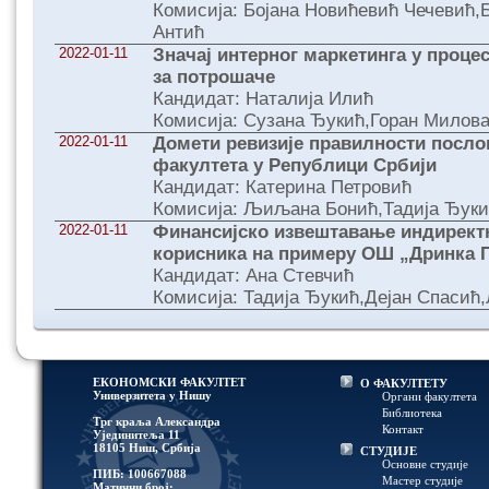
Комисија: Бојана Новићевић Чечевић
Антић
2022-01-11
Значај интерног маркетинга у проце
за потрошаче
Кандидат: Наталија Илић
Комисија: Сузана Ђукић,Горан Милов
2022-01-11
Домети ревизије правилности посл
факултета у Републици Србији
Кандидат: Катерина Петровић
Комисија: Љиљана Бонић,Тадија Ђук
2022-01-11
Финансијско извештавање индирект
корисника на примеру ОШ „Дринка 
Кандидат: Ана Стевчић
Комисија: Тадија Ђукић,Дејан Спаси
ЕКОНОМСКИ ФАКУЛТЕТ
О ФАКУЛТЕТУ
Универзитетa у Нишу
Органи факултета
Библиотека
Трг краља Александра
Контакт
Ујединитеља 11
18105 Ниш, Србија
СТУДИЈЕ
Основне студије
ПИБ: 100667088
Мастер студије
Матични број: