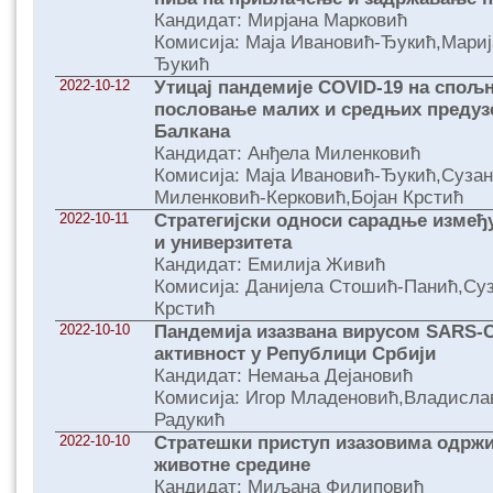
Кандидат: Мирјана Марковић
Комисија: Маја Ивановић-Ђукић,Мари
Ђукић
2022-10-12
Утицај пандемије COVID-19 на спољ
пословање малих и средњих предуз
Балкана
Кандидат: Анђела Миленковић
Комисија: Маја Ивановић-Ђукић,Суза
Миленковић-Керковић,Бојан Крстић
2022-10-11
Стратегијски односи сарадње измеђ
и универзитета
Кандидат: Емилија Живић
Комисија: Данијела Стошић-Панић,Су
Крстић
2022-10-10
Пандемија изазвана вирусом SARS-C
активност у Републици Србији
Кандидат: Немања Дејановић
Комисија: Игор Младеновић,Владисла
Радукић
2022-10-10
Стратешки приступ изазовима одржив
животне средине
Кандидат: Миљана Филиповић