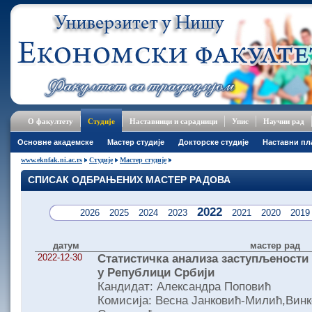
О факултету
Студије
Наставници и сарадници
Упис
Научни рад
Основне академске
Мастер студије
Докторске студије
Наставни пл
www.eknfak.ni.ac.rs
Студије
Мастер студије
СПИСАК ОДБРАЊЕНИХ МАСТЕР РАДОВА
2022
2026
2025
2024
2023
2021
2020
2019
датум
мастер рад
2022-12-30
Статистичка анализа заступљености
у Републици Србији
Кандидат: Александра Поповић
Комисија: Весна Јанковић-Милић,Винк