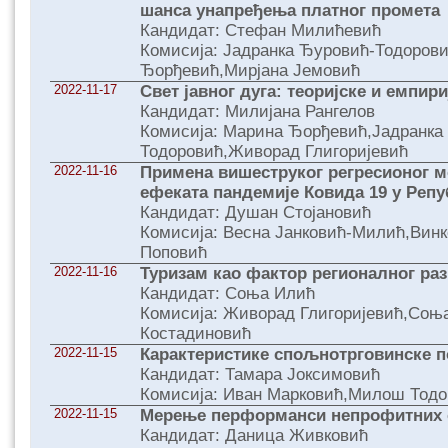
шанса унапређења платног промета
Кандидат: Стефан Милићевић
Комисија: Јадранка Ђуровић-Тодоров
Ђорђевић,Мирјана Јемовић
2022-11-17
Свет јавног дуга: теоријскe и емпир
Кандидат: Милијана Рангелов
Комисија: Марина Ђорђевић,Јадранка
Тодоровић,Живорад Глигоријевић
2022-11-16
Примена вишеструког регресионог м
ефеката пандемије Ковида 19 у Реп
Кандидат: Душан Стојановић
Комисија: Весна Јанковић-Милић,Винк
Поповић
2022-11-16
Туризам као фактор регионалног раз
Кандидат: Соња Илић
Комисија: Живорад Глигоријевић,Соњ
Костадиновић
2022-11-15
Карактеристике спољнотрговинске п
Кандидат: Тамара Јоксимовић
Комисија: Иван Марковић,Милош Тодо
2022-11-15
Мерење перформанси непрофитних 
Кандидат: Даница Живковић