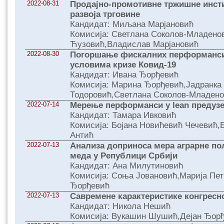
2022-08-31
Продајно-промотивне тржишне инсти
развоја трговине
Кандидат: Миљана Марјановић
Комисија: Светлана Соколов-Младено
Ћузовић,Владислав Марјановић
2022-08-30
Погоршање фискалних перформанси
условима кризе Ковид-19
Кандидат: Ивана Ђорђевић
Комисија: Марина Ђорђевић,Јадранка
Тодоровић,Светлана Соколов-Младен
2022-07-14
Мерење перформанси у lean предуз
Кандидат: Тамара Ивковић
Комисија: Бојана Новићевић Чечевић
Антић
2022-07-13
Анализа доприноса мера аграрне п
меда у Републици Србији
Кандидат: Ана Милутиновић
Комисија: Соња Јовановић,Марија Пет
Ђорђевић
2022-07-13
Савремене карактеристике конгресн
Кандидат: Никола Нешић
Комисија: Вукашин Шушић,Дејан Ђор