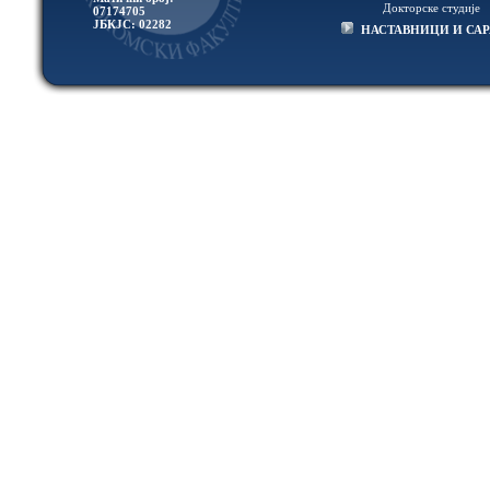
Докторске студије
07174705
ЈБКЈС: 02282
НАСТАВНИЦИ И СА