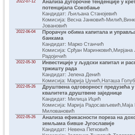
2022-07-12
Анализа дугорочне тенденције у кре
потенцијала Сокобање
Кандидат: Љиљана Станојевић
Комисија: Весна Јанковић-Милић,Вин
Јовановић
2022-06-04
Прорачун обима капитала и управљ
банкама
Кандидат: Марко Станчић
Комисија: Срђан Маринковић,Мирјана 
Радојичић
2022-05-30
Инвестиције у људски капитал и рас
тржишту рада
Кандидат: Јелена Денић
Комисија: Марија Џунић,Наташа Голуб
2022-05-26
Друштвена одговорност предузећа у
квалитета друштвене заједнице
Кандидат: Милица Ицић
Комисија: Марија Радосављевић,Маја
Миловановић
2022-05-26
Анализа ефикасности пореза на дох
земљама бивше Југославије
Кандидат: Невена Петковић