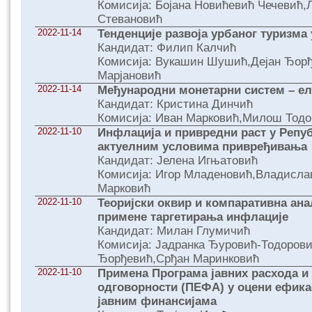
Комисија: Бојана Новићевић Чечевић,
Стевановић
2022-11-14
Тенденције развоја урбаног туризма 
Кандидат: Филип Калчић
Комисија: Вукашин Шушић,Дејан Ђор
Марјановић
2022-11-14
Међународни монетарни систем – ел
Кандидат: Кристина Динчић
Комисија: Иван Марковић,Милош Тодо
2022-11-10
Инфлација и привредни раст у Репу
актуелним условима привређивања
Кандидат: Јелена Игњатовић
Комисија: Игор Младеновић,Владисла
Марковић
2022-11-10
Теоријски оквир и компаративна ан
примене таргетирања инфлације
Кандидат: Милан Глумичић
Комисија: Јадранка Ђуровић-Тодоров
Ђорђевић,Срђан Маринковић
2022-11-10
Примена Програма јавних расхода и
одговорности (ПЕФА) у оцени ефик
јавним финансијама