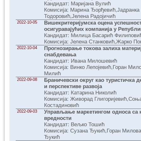
Кандидат: Маријана Вулић
Комисија: Марина Ђорђевић,Јадранка
Тодоровић,Јелена Радојичић
2022-10-05
Вишекритеријумска оцена успешнос
осигуравајућих компанија у Републи
Кандидат: Милица Басарић Филипови
Комисија: Јелена Станковић,Жарко По
2022-10-04
Прогнозирање токова залиха матери
снабдевања
Кандидат: Ивана Милошевић
Комисија: Винко Лепојевић,Горан Мил
Милић
2022-09-08
Браничевски округ као туристичка д
и перспективе развоја
Кандидат: Катарина Николић
Комисија: Живорад Глигоријевић,Соњ
Костадиновић
2022-09-03
Управљање маркетингом односа са 
вредности
Кандидат: Вељко Тошић
Комисија: Сузана Ђукић,Горан Милова
Ђукић