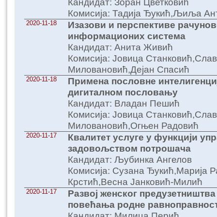
Кандидат: Зоран Цветковић
Комисија: Тадија Ђукић,Љиља А
2020-11-18
Изазови и перспективе рачуно
информационих система
Кандидат: Анита Живић
Комисија: Јовица Станковић,Сла
Миловановић,Дејан Спасић
2020-11-18
Примена пословне интелигенциј
дигиталном пословању
Кандидат: Владан Пешић
Комисија: Јовица Станковић,Сла
Миловановић,Огњен Радовић
2020-11-17
Квалитет услуге у функцији у
задовољством потрошача
Кандидат: Љубинка Ангелов
Комисија: Сузана Ђукић,Марија 
Крстић,Весна Јанковић-Милић
2020-11-17
Развој женског предузетништва
повећања родне равноправнос
Кандидат: Милица Перић