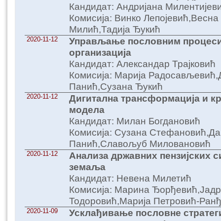
Кандидат: Андријана Милентијев
Комисија: Винко Лепојевић,Весна
Милић,Тадија Ђукић
2020-11-12
Управљање пословним процес
организација
Кандидат: Александар Трајковић
Комисија: Марија Радосављевић,
Панић,Сузана Ђукић
2020-11-12
Дигитална трансформација и к
модела
Кандидат: Милан Богдановић
Комисија: Сузана Стефановић,Да
Панић,Славољуб Миловановић
2020-11-12
Анализа државних пензијских с
земаља
Кандидат: Невена Милетић
Комисија: Марина Ђорђевић,Јадр
Тодоровић,Марија Петровић-Ран
2020-11-09
Усклађивање пословне стратеги