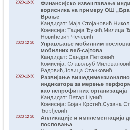
2020-12-30
Финансијско извештавање инди
корисника на примеру ОШ „Бра
Врање
Кандидат: Маја Стојановић Нико
Комисија: Тадија Ђукић,Милица 
Новићевић Чечевић
2020-12-30
Управљање мобилним пословањ
мобилних веб-сајтова
Кандидат: Сандра Петковић
Комисија: Славољуб Милованови
Радовић,Јовица Станковић
2020-12-30
Развијање вишедимензионално
индикатора за мерење перформ
као непрофитних организација
Кандидат: Петар Џунић
Комисија: Бојан Крстић,Сузана 
Ђорђевић
2020-12-30
Апликације и имплементација д
пословања