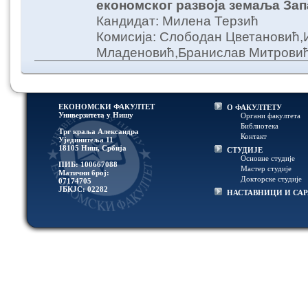
економског развоја земаља Зап
Кандидат: Милена Терзић
Комисија: Слободан Цветановић,
Младеновић,Бранислав Митрови
ЕКОНОМСКИ ФАКУЛТЕТ
О ФАКУЛТЕТУ
Универзитетa у Нишу
Органи факултета
Библиотека
Трг краља Александра
Контакт
Ујединитеља 11
18105 Ниш, Србија
СТУДИЈЕ
Основне студије
ПИБ: 100667088
Мастер студије
Матични број:
Докторске студије
07174705
ЈБКЈС: 02282
НАСТАВНИЦИ И СА