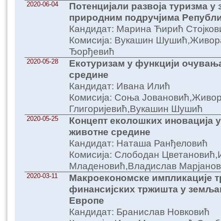
2020-06-04
Потенцијали развоја туризма у
природним подручјима Републи
Кандидат: Марина Ћирић Стојков
Комисија: Вукашин Шушић,Живора
Ђорђевић
2020-05-28
Екотуризам у функцији очувањ
средине
Кандидат: Ивана Илић
Комисија: Соња Јовановић,Живо
Глигоријевић,Вукашин Шушић
2020-05-25
Концепт еколошких иновација у
животне средине
Кандидат: Наташа Ранђеловић
Комисија: Слободан Цветановић,
Младеновић,Владислав Марјано
2020-03-11
Макроекономске импликације т
финансијских тржишта у земља
Европе
Кандидат: Бранислав Новковић