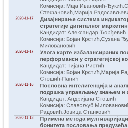
Комисија: Маја Ивановић-Ђукић,
Стефановић,Марија Радосављев
2020-11-17
Дизајнирање система индикатор
стратегије дигиталног маркетин
Кандидат: Александар Ђорђевић
Комисија: Бојан Крстић,Сузана Ђ
Миловановић
2020-11-17
Улога карте избалансираних п
перформанси у стратегијској к
Кандидат: Тијана Ристић
Комисија: Бојан Крстић,Марија Р
Стошић-Панић
2020-11-16
Пословна интелигенција и анал
подршка управљању знањем и
Кандидат: Андријана Стошић
Комисија: Славољуб Милованови
Радовић,Јовица Станковић
2020-11-13
Примена метода мултиваријаци
бонитета пословања предузећа