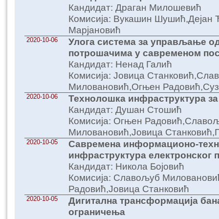
Кандидат: Драган Милошевић
Комисија: Вукашин Шушић,Дејан
Марјановић
2020-10-06
Улога система за управљање о
потрошачима у савременом по
Кандидат: Ненад Галић
Комисија: Јовица Станковић,Сла
Миловановић,Огњен Радовић,Суз
2020-10-06
Технолошка инфраструктура за 
Кандидат: Душан Стошић
Комисија: Огњен Радовић,Славо
Миловановић,Јовица Станковић,
2020-10-05
Савремена информационо-тех
инфраструктура електронског 
Кандидат: Никола Бојовић
Комисија: Славољуб Милованови
Радовић,Јовица Станковић
2020-10-05
Дигитална трансформација бана
ограничења