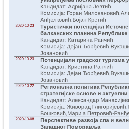
Кандидат: Адријана Јевтић
Комисија: Горан Миловановић,Ал
Анђелковић,Бојан Крстић
2020-10-23
Туристички потенцијал Источне
балканских планина Републике
Кандидат: Катарина Ранчић
Комисија: Дејан Ђорђевић,Вука
Јовановић
2020-10-23
Потенцијали градског туризма 
Кандидат: Кристина Ранчић
Комисија: Дејан Ђорђевић,Вука
Јовановић
2020-10-22
Регионална политика Републике
стратегијске основе и актуелн
Кандидат: Александар Манасијев
Комисија: Живорад Глигоријевић,
Бошковић,Марија Петровић-Ранђ
2020-10-08
Перспективе развоја спа и вел
Западног Поморавља