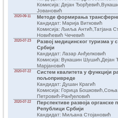
Комисија: Дејан Ђорђевић,Вука
Јовановић
2020-09-11
Методе формирања трансферн
Кандидат: Марија Витковић
Комисија: Љиља Антић,Татјана С
Новићевић Чечевић
2020-07-23
Развој медицинског туризма у 
Србији
Кандидат: Лазар Анђелковић
Комисија: Вукашин Шушић,Дејан
Марјановић
2020-07-22
Систем квалитета у функцији р
пољопривреде
Кандидат: Душан Крагић
Комисија: Горица Бошковић,Соња
Петровић-Ранђеловић
2020-07-22
Перспективе развоја органске 
Републици Србији
Кандидат: Миљана Стојановић