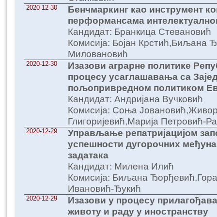
2020-12-30
Бенчмаркинг као инструмент к
перформансама интелектуалног
Кандидат: Бранкица Стевановић
Комисија: Бојан Крстић,Биљана 
Миловановић
2020-12-30
Изазови аграрне политике Репу
процесу усаглашавања са Заје
пољопривредном политиком Ев
Кандидат: Андријана Вучковић
Комисија: Соња Јовановић,Живо
Глигоријевић,Марија Петровић-Р
2020-12-29
Управљање репатријацијом зап
успешности дугорочних међуна
задатака
Кандидат: Милена Илић
Комисија: Биљана Ђорђевић,Гор
Ивановић-Ђукић
2020-12-29
Изазови у процесу прилагођава
животу и раду у иностранству