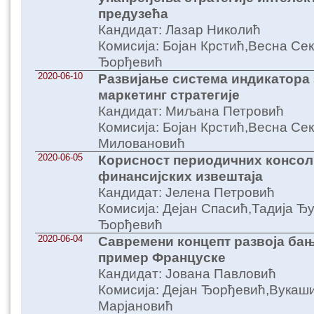
предузећа
Кандидат: Лазар Николић
Комисија: Бојан Крстић,Весна С
Ђорђевић
2020-06-10
Развијање система индикатора 
маркетинг стратегије
Кандидат: Миљана Петровић
Комисија: Бојан Крстић,Весна Се
Миловановић
2020-06-05
Корисност периодичних консо
финансијских извештаја
Кандидат: Јелена Петровић
Комисија: Дејан Спасић,Тадија Ђ
Ђорђевић
2020-06-04
Савремени концепт развоја бањ
пример Француске
Кандидат: Јована Павловић
Комисија: Дејан Ђорђевић,Вука
Марјановић