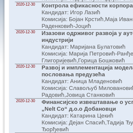
2020-12-30
Контрола ефикасности корпорат
Кандидат: Игор Лазић
Комисија: Бојан Крстић,Маја Ива
Раденковић-Јоцић
2020-12-30
Изазови одрживог развоја у ау
индустрији
Кандидат: Маријана Булатовић
Комисија: Марија Петровић-Ранђ
Глигоријевић,Горица Бошковић
2020-12-30
Развој и имплементација модел
пословања предузећа
Кандидат: Аница Младеновић
Комисија: Славољуб Милованови
Радовић,Јовица Станковић
2020-12-30
Финансијско извештавање о у
„Nelt Co“ д.о.о Добановци
Кандидат: Катарина Цекић
Комисија: Дејан Спасић,Тадија Ђ
Ђорђевић