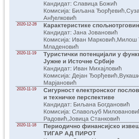
Кандидат: Славица Божић
Комисија: Биљана Ђорђевић,Суз
Анђелковић
2020-12-28
Карактеристике спољнотрговин
Кандидат: Јана Јовановић
Комисија: Иван Марковић,Милош 
Младеновић
2020-11-19
Туристички потенцијали у функ
Јужне и Источне Србије
Кандидат: Иван Михајловић
Комисија: Дејан Ђорђевић,Вука
Марјановић
2020-11-19
Сигурност електронског посло
и техничке перспективе
Кандидат: Биљана Богдановић
Комисија: Славољуб Милованови
Радовић,Јовица Станковић
2020-11-18
Периодично финансијско изве
ТИГАР АД ПИРОТ