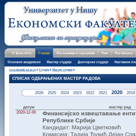
О факултету
Студије
Наставници и сарадници
Упис
Научни рад
Основне академске
Мастер студије
Докторске студије
Наставни пл
www.eknfak.ni.ac.rs
Студије
Мастер студије
СПИСАК ОДБРАЊЕНИХ МАСТЕР РАДОВА
2020
2026
2025
2024
2023
2022
2021
2019
датум
мастер рад
2020-12-30
Финансијско извештавање ентит
Републике Србије
Кандидат: Марија Цветковић
Комисија: Тадија Ђукић,Дејан С