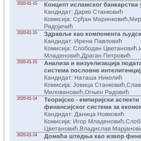
2020-01-15
Концепт исламског банкарства у
Кандидат: Дарко Станковић
Комисија: Срђан Маринковић,Мир
Радојичић
2020-01-15
Здравље као компонента људск
Кандидат: Ирена Павловић
Комисија: Слободан Цветановић,
Младеновић,Драган Петровић
2020-01-15
Aнализа и визуелизација подат
система пословне интелигенциј
Кандидат: Наташа Николић
Комисија: Јовица Станковић,Сла
Миловановић,Огњен Радовић
2020-01-14
Теоријско - емпиријски аспекти
финансијског система за еконо
Кандидат: Даница Новковић
Комисија: Игор Младеновић,Сло
Цветановић,Владислав Марјанов
2020-01-14
Домаћа штедња као извор фин