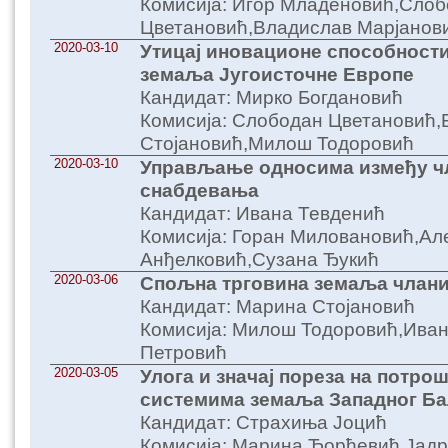
Комисија: Игор Младеновић,Сло
Цветановић,Владислав Марјанов
2020-03-10
Утицај иновационе способности
земаља Југоисточне Европе
Кандидат: Мирко Богдановић
Комисија: Слободан Цветановић,
Стојановић,Милош Тодоровић
2020-03-10
Управљање односима између ч
снабдевања
Кандидат: Ивана Тевденић
Комисија: Горан Миловановић,Ал
Анђелковић,Сузана Ђукић
2020-03-06
Спољна трговина земаља члани
Кандидат: Марина Стојановић
Комисија: Милош Тодоровић,Иван
Петровић
2020-03-05
Улога и значај пореза на потро
системима земаља Западног Ба
Кандидат: Страхиња Јоцић
Комисија: Марина Ђорђевић,Јадр