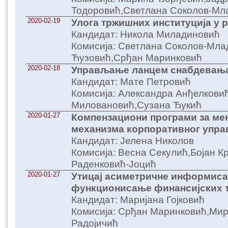
Тодоровић,Светлана Соколов-Мл
2020-02-19
Улога тржишних институција у р
Кандидат: Никола Миладиновић
Комисија: Светлана Соколов-Мла
Ћузовић,Срђан Маринковић
2020-02-18
Управљање ланцем снабдевања 
Кандидат: Мате Петровић
Комисија: Александра Анђелкови
Миловановић,Сузана Ђукић
2020-01-27
Компензациони програми за ме
механизма корпоративног упр
Кандидат: Јелена Николов
Комисија: Весна Секулић,Бојан К
Раденковић-Јоцић
2020-01-27
Утицај асиметричне информиса
функционисање финансијских 
Кандидат: Маријана Гојковић
Комисија: Срђан Маринковић,Мир
Радојичић