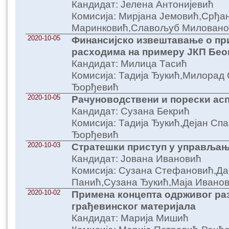
Кандидат: Јелена Антонијевић
Комисија: Мирјана Јемовић,Срђа
Маринковић,Славољуб Миловано
2020-10-05
Финансијско извештавање о пр
расходима на примеру ЈКП Бео
Кандидат: Милица Тасић
Комисија: Тадија Ђукић,Милорад
Ђорђевић
2020-10-05
Рачуноводствени и порески асп
Кандидат: Сузана Бекрић
Комисија: Тадија Ђукић,Дејан Сп
Ђорђевић
2020-10-03
Стратешки приступ у управљањ
Кандидат: Јована Ивановић
Комисија: Сузана Стефановић,Да
Панић,Сузана Ђукић,Маја Ивано
2020-10-02
Примена концепта одрживог раз
грађевинског материјала
Кандидат: Марија Мишић