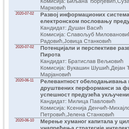
Комисија: Биљана Ђорђевић,Суз
Марковић
2020-07-02
Развој информационих система
електронском пословању пред
Кандидат: Душан Васић
Комисија: Славољуб Милованови
Радовић,Јовица Станковић
2020-07-02
Потенцијали и перспективе раз
Пирота
Кандидат: Братислав Вељковић
Комисија: Вукашин Шушић,Дејан
Марјановић
2020-06-11
Релевантност обелодањивања 
друштвених перформанси за ф
успешност предузећа укључени
Кандидат: Милица Павловић
Комисија: Ксенија Денчић-Михајл
Петровић,Јелена Станковић
2020-06-10
Мерење хуманог капитала у ци
унапређења стратегије интелек