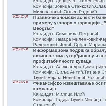
Кандидат: Данијела Стаменковић
Комисија: Јовица Станковић,Сла
Миловановић,Огњен Радовић
2020-12-30
Правно-економски аспекти банк
примеру уговора о гаранцији „B
Beograd“
Кандидат: Симонида Петровић
Комисија: Тамара Миленковић-Ке
Раденковић-Јоцић,Срђан Маринк
2020-12-30
Информациона подршка обрачу
активностима утврђивању и ан
профитабилности купаца
Кандидат: Александра Димитрије
Комисија: Љиља Антић,Татјана С
Ђукић,Бојана Новићевић Чечевић
2020-12-30
Финансијско извештавање осиг
компанија
Кандидат: Милица Илић
Комисија: Тадија Ђукић,Милица 
Станковић