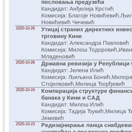
пословања предузећа
Кандидат: Анђелија Крстић
Комисија: Благоје Новићевић,Љи
Новићевић Чечевић
2020-10-26
Утицај страних директних инве
трговину Кине
Кандидат: Александра Павловић
Комисија: Милош Тодоровић,Иван
Младеновић
2020-10-26
Државна ревизија у Републици
Кандидат: Јелена Илић
Комисија: Љиљана Бонић,Милор
Стојилковић,Милица Ђорђевић
2020-10-24
Компарација структуре финанси
банака у Кини и САД
Кандидат: Милош Илић
Комисија: Тадија Ђукић,Милица 
Јемовић
2020-10-23
Редизајнирање ланца снабдева
унапређења пословних перфо