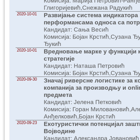
Комисија: Марија Петровић-Ранђ
Глигоријевић,Снежана Радукић
2020-10-01
Развијање система индикатора
перформансама односа са пот
Кандидат: Сања Весић
Комисија: Бојан Крстић,Сузана Ђ
Ђукић
2020-10-01
Вредновање марке у функцији 
стратегије
Кандидат: Наташа Петровић
Комисија: Бојан Крстић,Сузана 
2020-09-30
Значај риверсне логистике за к
компанија за производњу и onli
предмета
Кандидат: Јелена Петковић
Комисија: Горан Миловановић,Ал
Анђелковић,Бојан Крстић
2020-09-23
Екотуристички потенцијал зашт
Војводине
Кандидат: Александра Јовановић