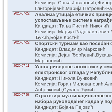
Комисија: Соња Јовановић,Живо
Глигоријевић,Марија Петровић-Р
2020-07-22
Анализа утицајa етичких принц
успостављање система награђ
Кандидат: Тања Ристић Николић
Комисија: Марија Радосављевић,
Ђукић,Бојан Крстић
2020-07-22
Спортски туризам као посебан 
Кандидат: Владимир Марковић
Комисија: Дејан Ђорђевић,Вука
Марјановић
2020-07-11
Улога риверсне логистике у см
електронског отпада у Републи
Кандидат: Никола Вучковић
Комисија: Горан Миловановић,Ал
Анђелковић,Сузана Ђукић
2020-07-08
Стратегијa мултинационалне ко
избора руководећег кадра у п
Кандидат: Бојана Пејовић