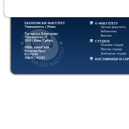
ЕКОНОМСКИ ФАКУЛТЕТ
О ФАКУЛТЕТУ
Универзитетa у Нишу
Органи факултета
Библиотека
Трг краља Александра
Контакт
Ујединитеља 11
18105 Ниш, Србија
СТУДИЈЕ
Основне студије
ПИБ: 100667088
Мастер студије
Матични број:
Докторске студије
07174705
ЈБКЈС: 02282
НАСТАВНИЦИ И СА