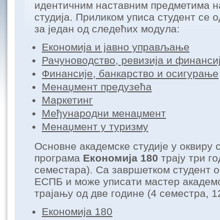
идентичним наставним предметима на
студија. Приликом уписа студент се 
за један од следећих модула:
Економија и јавно управљање
Рачуноводство, ревизија и финанс
Финансије, банкарство и осигурање
Менаџмент предузећа
Маркетинг
Међународни менаџмент
Менаџмент у туризму
Основне академске студије у оквиру с
програма
Економија 180
трају три го
семестара). Са завршетком студент о
ЕСПБ и може уписати мастер академс
трајању од две године (4 семестра, 
Економија 180