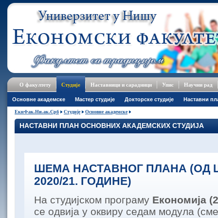
О факултету
Студије
Наставници и сарадници
Упис
Научни рад
Основне академске
Мастер студије
Докторске студије
Наставни пл
ЕкнФак.Ни.ак.Срб
Студије
Основне академске
НАСТАВНИ ПЛАН ОСНОВНИХ АКАДЕМСКИХ СТУДИЈА
ШЕМА НАСТАВНОГ ПЛАНА (ОД
2020/21. ГОДИНЕ)
На студијском програму
Економија (
се одвија у оквиру седам модула (сме