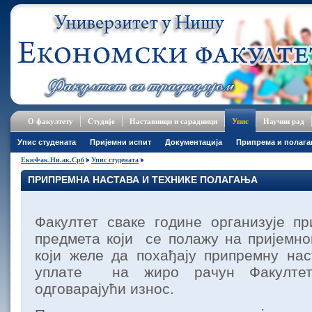
О факултету
Студије
Наставници и сарадници
Упис
Научни рад
Упис студената
Пријемни испит
Документација
Припрема и полаг
ЕкнФак.Ни.ак.Срб
Упис студената
ПРИПРЕМНА НАСТАВА И ТЕХНИКЕ ПОЛАГАЊА
Факултет сваке године организује п
предмета који се полажу на пријемно
који желе да похађају припремну на
уплате на жиро рачун Факулте
одговарајући износ.