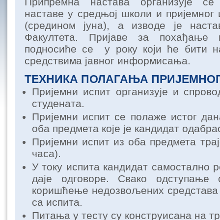
Припремна настава организује се
наставе у средњој школи и пријемног 
(средином јуна), а изводе је наст
Факултета. Пријаве за похађање 
подносиће се у року који ће бити н
средствима јавног информисања.
ТЕХНИКА ПОЛАГАЊА ПРИЈЕМНО
Пријемни испит организује и спрово
студената.
Пријемни испит се полаже истог дан
оба предмета које је кандидат одабрао
Пријемни испит из оба предмета трај
часа).
У току испита кандидат самостално р
даје одговоре. Свако одступање
коришћење недозвољених средстава
са испита.
Питања у тесту су конструисана на тр