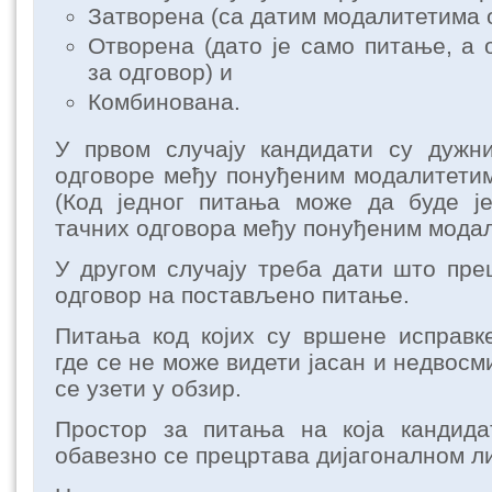
Затворена (са датим модалитетима 
Отворена (дато је само питање, а 
за одговор) и
Комбинована.
У првом случају кандидати су дужн
одговоре међу понуђеним модалитетим
(Код једног питања може да буде ј
тачних одговора међу понуђеним модал
У другом случају треба дати што пре
одговор на постављено питање.
Питања код којих су вршене исправк
где се не може видети јасан и недвосм
се узети у обзир.
Простор за питања на која кандида
обавезно се прецртава дијагоналном л