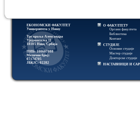
ЕКОНОМСКИ ФАКУЛТЕТ
О ФАКУЛТЕТУ
Универзитетa у Нишу
Органи факултета
Библиотека
Трг краља Александра
Контакт
Ујединитеља 11
18105 Ниш, Србија
СТУДИЈЕ
Основне студије
ПИБ: 100667088
Мастер студије
Матични број:
Докторске студије
07174705
ЈБКЈС: 02282
НАСТАВНИЦИ И СА