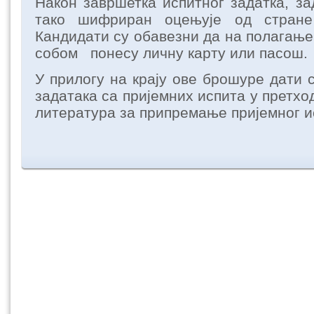
Након завршетка испитног задатка, з
тако шифриран оцењује од стране 
Кандидати су обавезни да на полагање
собом понесу личну карту или пасош.
У прилогу на крају ове брошуре дати 
задатака са пријемних испита у претхо
литература за припремање пријемног и