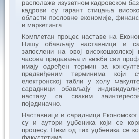
располаже изузетном кадровском баз
кадрови су гарант стицања висок
области пословне економије, финанс
и маркетинга.
Комплетан процес наставе на Еконо
Нишу обављају наставници и са
запослени на овој високошколској 
часова предавања и вежби сви проф
имају одређен термин за консулта
предвиђеним терминима који с
електронској табли у холу Факулт
сарадници обављају индивидуалну
наставу са сваким заинтересо
појединачно.
Наставници и сарадници Економског
су и аутори уџбеника који се кор
процесу. Неки од тих уџбеника се к
факултетима.