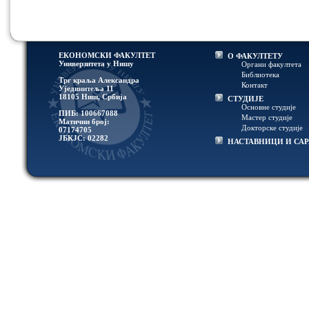
ЕКОНОМСКИ ФАКУЛТЕТ
О ФАКУЛТЕТУ
Универзитетa у Нишу
Органи факултета
Библиотека
Трг краља Александра
Контакт
Ујединитеља 11
18105 Ниш, Србија
СТУДИЈЕ
Основне студије
ПИБ: 100667088
Мастер студије
Матични број:
Докторске студије
07174705
ЈБКЈС: 02282
НАСТАВНИЦИ И СА