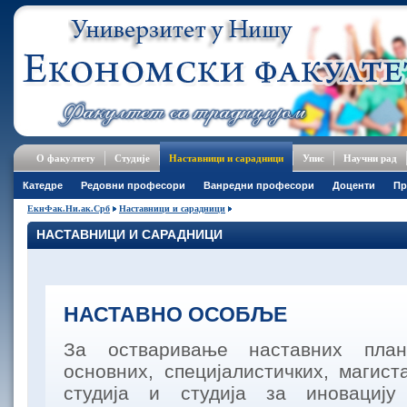
О факултету
Студије
Наставници и сарадници
Упис
Научни рад
Катедре
Редовни професори
Ванредни професори
Доценти
Пр
ЕкнФак.Ни.ак.Срб
Наставници и сарадници
НАСТАВНИЦИ И САРАДНИЦИ
НАСТАВНО ОСОБЉЕ
За остваривање наставних пла
основних, специјалистичких, магист
студија и студија за иновацију